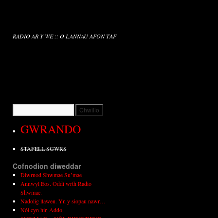
RADIO AR Y WE :: O LANNAU AFON TAF
GWRANDO
STAFELL SGWRS
Cofnodion diweddar
Diwrnod Shwmae Su’mae
Annwyl Eos. Oddi wrth Radio
Shwmae.
Nadolig llawen. Yn y siopau nawr…
Nôl cyn hir. Addo.