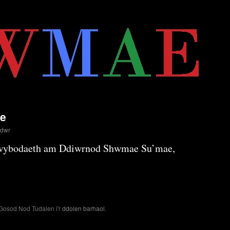
e
ddwr
 wybodaeth am Ddiwrnod Shwmae Su’mae,
 Gosod Nod Tudalen i'r
ddolen barhaol
.