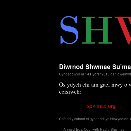
Neidio
i'r
cynnwys
Diwrnod Shwmae Su’ma
Cyhoeddwyd ar
14 Hydref 2013
gan
gweiny
Os ydych chi am gael mwy o
ceisiwch:
shwmae.org
Cafodd y cofnod ei gyhoeddi yn
Newyddion
.
←
Annwyl Eos. Oddi wrth Radio Shwmae.