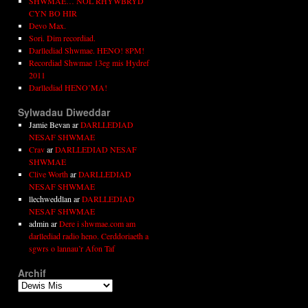
SHWMAE… NÔL RHYWBRYD
CYN BO HIR
Devo Max.
Sori. Dim recordiad.
Darllediad Shwmae. HENO! 8PM!
Recordiad Shwmae 13eg mis Hydref
2011
Darllediad HENO’MA!
Sylwadau Diweddar
Jamie Bevan
ar
DARLLEDIAD
NESAF SHWMAE
Crav
ar
DARLLEDIAD NESAF
SHWMAE
Clive Worth
ar
DARLLEDIAD
NESAF SHWMAE
llechweddlan
ar
DARLLEDIAD
NESAF SHWMAE
admin
ar
Dere i shwmae.com am
darllediad radio heno. Cerddoriaeth a
sgwrs o lannau’r Afon Taf
Archif
Archif