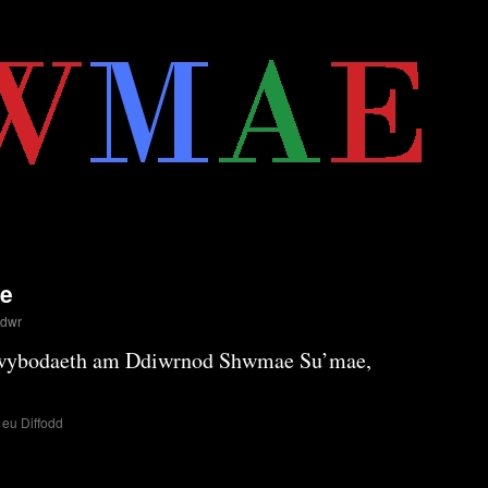
e
ddwr
 wybodaeth am Ddiwrnod Shwmae Su’mae,
ar
eu Diffodd
Diwrnod
Shwmae
Su’mae