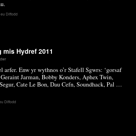
au.
ar
eu Diffodd
Darllediad
Shwmae.
HENO!
8PM!
 mis Hydref 2011
ddwr
el arfer. Enw yr wythnos o’r Stafell Sgwrs: ‘gorsaf
 Geraint Jarman, Bobby Konders, Aphex Twin,
 Segur, Cate Le Bon, Dau Cefn, Soundhack, Pal …
ar
u Diffodd
Recordiad
Shwmae
13eg
mis
Hydref
2011