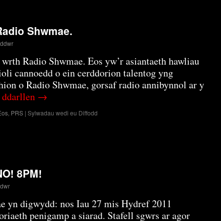
 Radio Shwmae.
yddwr
i wrth Radio Shwmae. Eos yw’r asiantaeth hawliau
oli cannoedd o ein cerddorion talentog yng
ion o Radio Shwmae, gorsaf radio annibynnol ar y
 ddarllen
→
ar
Eos
,
PRS
|
Sylwadau wedi eu Diffodd
Annwyl
Eos.
Oddi
wrth
Radio
Shwmae.
NO! 8PM!
ddwr
e yn digwydd: nos Iau 27 mis Hydref 2011
iaeth penigamp a siarad. Stafell sgwrs ar agor