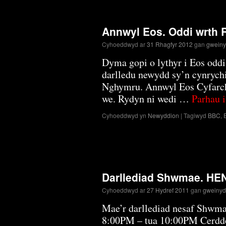
Annwyl Eos. Oddi wrth
Cyhoeddwyd ar
31 Rhagfyr 2012
gan
gwein
Dyma gopi o lythyr i Eos odd
darlledu newydd sy’n cynrychi
Nghymru. Annwyl Eos Cyfarch
we. Rydyn ni wedi …
Parhau i
Cyhoeddwyd yn
Newyddion
|
Tagiwyd
BBC
,
Darllediad Shwmae. HE
Cyhoeddwyd ar
27 Hydref 2011
gan
gweiny
Mae’r darllediad nesaf Shwma
8:00PM – tua 10:00PM Cerddor