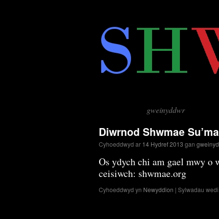
Neidio
i'r
cynnwys
gweinyddwr
Archif Awdur:
Diwrnod Shwmae Su’ma
Cyhoeddwyd ar
14 Hydref 2013
gan
gweiny
Os ydych chi am gael mwy o
ceisiwch: shwmae.org
Cyhoeddwyd yn
Newyddion
|
Sylwadau wedi 