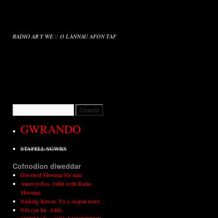
RADIO AR Y WE :: O LANNAU AFON TAF
GWRANDO
STAFELL SGWRS
Cofnodion diweddar
Diwrnod Shwmae Su’mae
Annwyl Eos. Oddi wrth Radio
Shwmae.
Nadolig llawen. Yn y siopau nawr…
Nôl cyn hir. Addo.