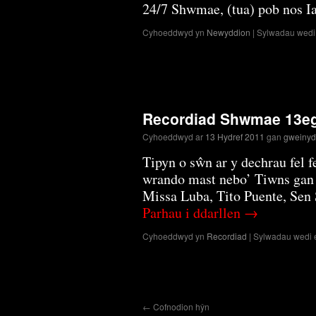
24/7 Shwmae, (tua) pob nos I
Cyhoeddwyd yn
Newyddion
|
Sylwadau wedi 
Recordiad Shwmae 13eg
Cyhoeddwyd ar
13 Hydref 2011
gan
gweiny
Tipyn o sŵn ar y dechrau fel f
wrando mast nebo’ Tiwns gan
Missa Luba, Tito Puente, Sen
Parhau i ddarllen
→
Cyhoeddwyd yn
Recordiad
|
Sylwadau wedi e
←
Cofnodion hŷn