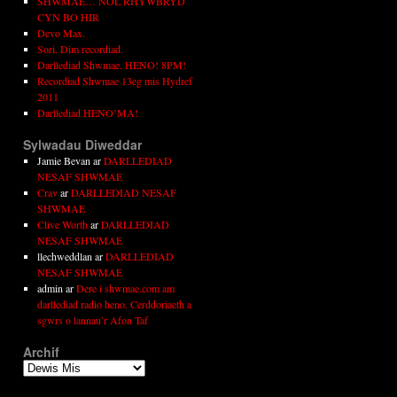
SHWMAE… NÔL RHYWBRYD
CYN BO HIR
Devo Max.
Sori. Dim recordiad.
Darllediad Shwmae. HENO! 8PM!
Recordiad Shwmae 13eg mis Hydref
2011
Darllediad HENO’MA!
Sylwadau Diweddar
Jamie Bevan
ar
DARLLEDIAD
NESAF SHWMAE
Crav
ar
DARLLEDIAD NESAF
SHWMAE
Clive Worth
ar
DARLLEDIAD
NESAF SHWMAE
llechweddlan
ar
DARLLEDIAD
NESAF SHWMAE
admin
ar
Dere i shwmae.com am
darllediad radio heno. Cerddoriaeth a
sgwrs o lannau’r Afon Taf
Archif
Archif