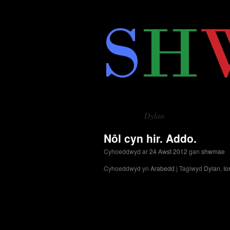
Neidio
i'r
cynnwys
Dylan
Tag Archif:
Nôl cyn hir. Addo.
Cyhoeddwyd ar
24 Awst 2012
gan
shwmae
Cyhoeddwyd yn
Arabedd
|
Tagiwyd
Dylan
,
Io