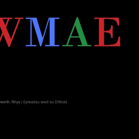
ar
rwerth
,
Rhys
|
Sylwadau wedi eu Diffodd
Nôl
cyn
hir.
Addo.