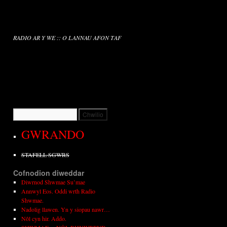
RADIO AR Y WE :: O LANNAU AFON TAF
GWRANDO
STAFELL SGWRS
Cofnodion diweddar
Diwrnod Shwmae Su’mae
Annwyl Eos. Oddi wrth Radio
Shwmae.
Nadolig llawen. Yn y siopau nawr…
Nôl cyn hir. Addo.