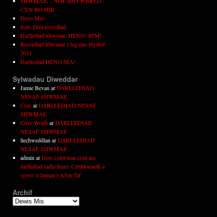
SHWMAE… NÔL RHYWBRYD
CYN BO HIR
Devo Max.
Sori. Dim recordiad.
Darllediad Shwmae. HENO! 8PM!
Recordiad Shwmae 13eg mis Hydref
2011
Darllediad HENO’MA!
Sylwadau Diweddar
Jamie Bevan
ar
DARLLEDIAD
NESAF SHWMAE
Crav
ar
DARLLEDIAD NESAF
SHWMAE
Clive Worth
ar
DARLLEDIAD
NESAF SHWMAE
llechweddlan
ar
DARLLEDIAD
NESAF SHWMAE
admin
ar
Dere i shwmae.com am
darllediad radio heno. Cerddoriaeth a
sgwrs o lannau’r Afon Taf
Archif
Archif