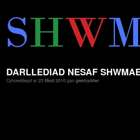
Neidio
i'r
cynnwys
DARLLEDIAD NESAF SHWMA
Cyhoeddwyd ar
23 Medi 2010
gan
gweinyddwr