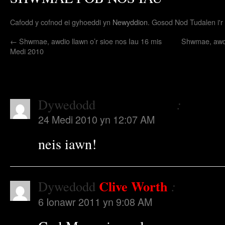
Cafodd y cofnod ei gyhoeddi yn
Newyddion
. Gosod Nod Tudalen i'r
←
Shwmae, awdio llawn o’r sioe nos Iau 16 mis
Shwmae, awdi
Medi 2010
4 Ymateb i
DARLLEDIAD NESA
llechweddlan
Dywedodd
:
24 Medi 2010 yn 12:07 AM
neis iawn!
Clive Worth
Dywedodd
:
6 Ionawr 2011 yn 9:08 AM