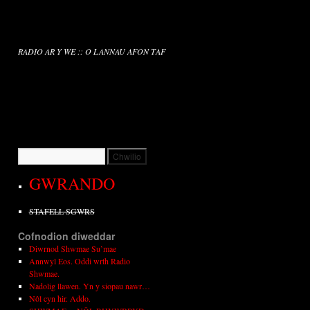
RADIO AR Y WE :: O LANNAU AFON TAF
GWRANDO
STAFELL SGWRS
Cofnodion diweddar
Diwrnod Shwmae Su’mae
Annwyl Eos. Oddi wrth Radio
Shwmae.
Nadolig llawen. Yn y siopau nawr…
Nôl cyn hir. Addo.