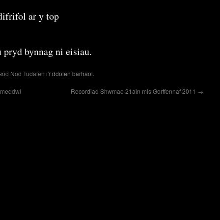
ifrifol ar y top
 pryd bynnag ni eisiau.
sod Nod Tudalen i'r
ddolen barhaol
.
n meddwl
Recordiad Shwmae 21ain mis Gorffennaf 2011
→