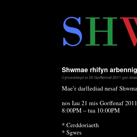
Neidio
i'r
cynnwys
Shwmae rhifyn arbenni
Cyhoeddwyd ar
20 Gorffennaf 2011
gan
shw
Mae’r darllediad nesaf Shwm
nos Iau 21 mis Gorffenaf 201
8:00PM – tua 10:00PM
* Cerddoriaeth
* Sgwrs