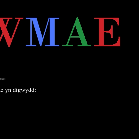
g
mae
ae yn digwydd:
1