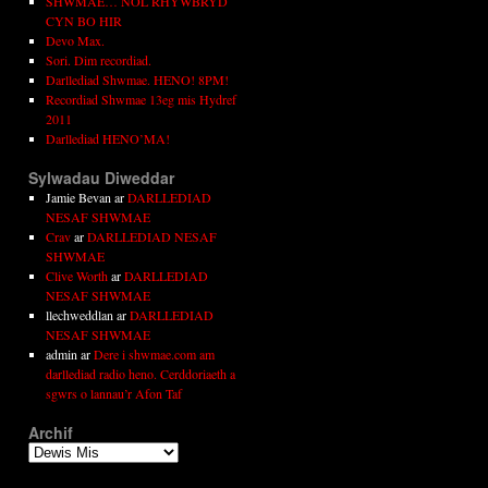
SHWMAE… NÔL RHYWBRYD
CYN BO HIR
Devo Max.
Sori. Dim recordiad.
Darllediad Shwmae. HENO! 8PM!
Recordiad Shwmae 13eg mis Hydref
2011
Darllediad HENO’MA!
Sylwadau Diweddar
Jamie Bevan
ar
DARLLEDIAD
NESAF SHWMAE
Crav
ar
DARLLEDIAD NESAF
SHWMAE
Clive Worth
ar
DARLLEDIAD
NESAF SHWMAE
llechweddlan
ar
DARLLEDIAD
NESAF SHWMAE
admin
ar
Dere i shwmae.com am
darllediad radio heno. Cerddoriaeth a
sgwrs o lannau’r Afon Taf
Archif
Archif