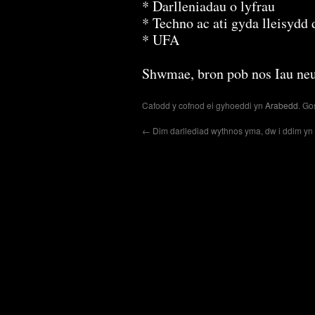
* Darlleniadau o lyfrau
* Techno ac ati gyda lleisydd d
* UFA
Shwmae, bron pob nos Iau neu
Cafodd y cofnod ei gyhoeddi yn
Arabedd
. Go
←
Dim darllediad wythnos yma, dw i ddim y