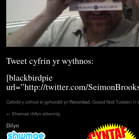
Tweet cyfrin yr wythnos:
[blackbirdpie
url=”http://twitter.com/SeimonBroo
Cafodd y cofnod ei gyhoeddi yn
Recordiad
. Gosod Nod Tudalen i'r
←
Shwmae rhifyn arbennig
Dilyn