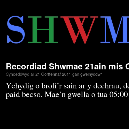
Neidio
i'r
cynnwys
Recordiad Shwmae 21ain mis G
Cyhoeddwyd ar
21 Gorffennaf 2011
gan
gweinyddwr
Ychydig o brofi’r sain ar y dechrau, 
paid becso. Mae’n gwella o tua 05:00