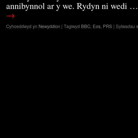
annibynnol ar y we. Rydyn ni wedi 
→
Cyhoeddwyd yn
Newyddion
|
Tagiwyd
BBC
,
Eos
,
PRS
|
Sylwadau w