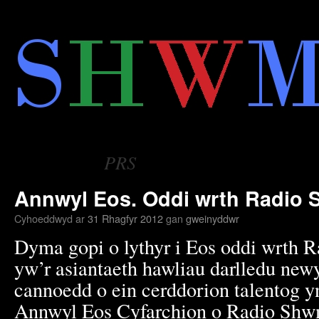
Neidio
i'r
cynnwys
PRS
Tag Archif:
Annwyl Eos. Oddi wrth Radio
Cyhoeddwyd ar
31 Rhagfyr 2012
gan
gweinyddwr
Dyma gopi o lythyr i Eos oddi wrth 
yw’r asiantaeth hawliau darlledu new
cannoedd o ein cerddorion talentog 
Annwyl Eos Cyfarchion o Radio Shwm