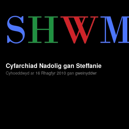
Neidio
i'r
cynnwys
Cyfarchiad Nadolig gan Steffanie
Cyhoeddwyd ar
16 Rhagfyr 2010
gan
gweinyddwr