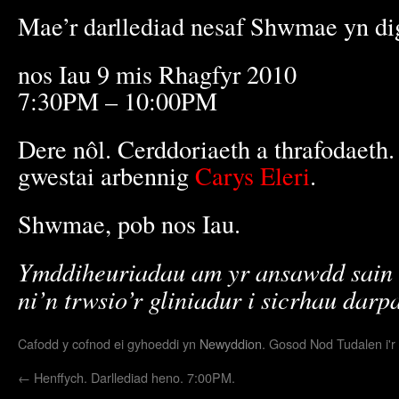
Mae’r darllediad nesaf Shwmae yn d
nos Iau 9 mis Rhagfyr 2010
7:30PM – 10:00PM
Dere nôl. Cerddoriaeth a thrafodaeth.
gwestai arbennig
Carys Eleri
.
Shwmae, pob nos Iau.
Ymddiheuriadau am yr ansawdd sain 
ni’n trwsio’r gliniadur i sicrhau darp
Cafodd y cofnod ei gyhoeddi yn
Newyddion
. Gosod Nod Tudalen i'r
←
Henffych. Darllediad heno. 7:00PM.