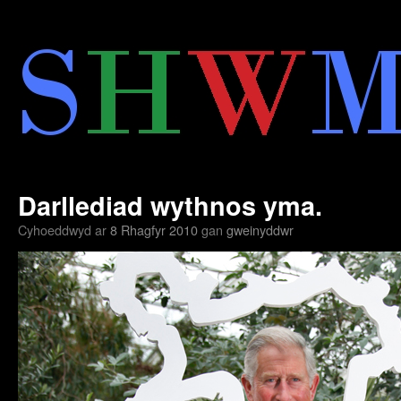
Neidio
i'r
cynnwys
Darllediad wythnos yma.
Cyhoeddwyd ar
8 Rhagfyr 2010
gan
gweinyddwr