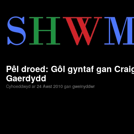
Neidio
i'r
cynnwys
Pêl droed: Gôl gyntaf gan Crai
Gaerdydd
Cyhoeddwyd ar
24 Awst 2010
gan
gweinyddwr