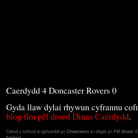
Caerdydd 4 Doncaster Rovers 0
Gyda llaw dylai rhywun cyfrannu cof
blog tîm pêl droed Dinas Caerdydd
.
Cafod y cofnod ei gyhoeddi yn
Chwaraeon
a'i dagio yn
Pêl droed
. 
barhaol
.