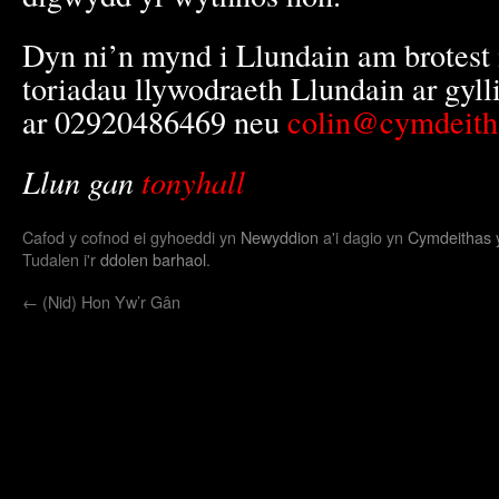
Dyn ni’n mynd i Llundain am brotest
toriadau llywodraeth Llundain ar gyll
ar 02920486469 neu
colin@cymdeith
Llun gan
tonyhall
Cafod y cofnod ei gyhoeddi yn
Newyddion
a'i dagio yn
Cymdeithas y
Tudalen i'r
ddolen barhaol
.
←
(Nid) Hon Yw’r Gân