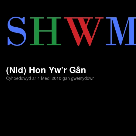
Neidio
i'r
cynnwys
(Nid) Hon Yw’r Gân
Cyhoeddwyd ar
4 Medi 2010
gan
gweinyddwr