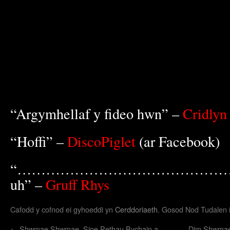
“Argymhellaf y fideo hwn” –
Cridlyn
“Hoffi” –
DiscoPiglet
(ar Facebook)
“………………………………………
uh” –
Gruff Rhys
Cafodd y cofnod ei gyhoeddi yn
Cerddoriaeth
. Gosod Nod Tudalen i
←
Shwmae Shwmae. Sioe Pethau Bychain a
Dim Shwmae 