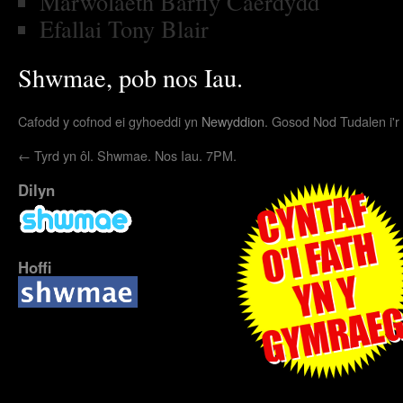
Marwolaeth Barfly Caerdydd
Efallai Tony Blair
Shwmae, pob nos Iau.
Cafodd y cofnod ei gyhoeddi yn
Newyddion
. Gosod Nod Tudalen i'r
←
Tyrd yn ôl. Shwmae. Nos Iau. 7PM.
Dilyn
Hoffi