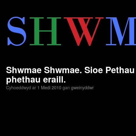
Neidio
i'r
cynnwys
Shwmae Shwmae. Sioe Pethau 
phethau eraill.
Cyhoeddwyd ar
1 Medi 2010
gan
gweinyddwr